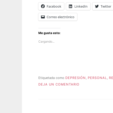
Facebook
LinkedIn
Twitter
Correo electrónico
Me gusta esto:
Cargando...
Etiquetada como
DEPRESIÓN
,
PERSONAL
,
R
P
EN
u
DEJA UN COMENTARIO
DEVASTADA
b
l
i
c
a