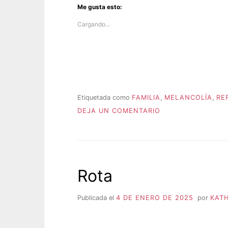
Me gusta esto:
Cargando...
Etiquetada como
FAMILIA
,
MELANCOLÍA
,
RE
P
EN
u
DEJA UN COMENTARIO
¿Y
b
SI…?
l
i
c
a
Rota
d
a
e
Publicada el
4 DE ENERO DE 2025
por
KATH
n
R
E