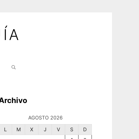
ÍA
Buscar:
Archivo
AGOSTO 2026
L
M
X
J
V
S
D