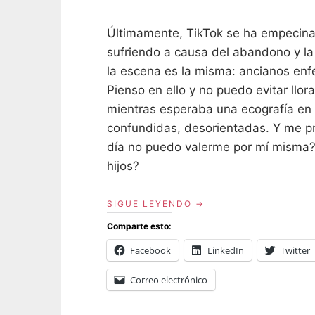
O
S
Últimamente, TikTok se ha empecina
sufriendo a causa del abandono y la
la escena es la misma: ancianos enf
Pienso en ello y no puedo evitar llo
mientras esperaba una ecografía en E
confundidas, desorientadas. Y me pr
día no puedo valerme por mí misma? ¿
hijos?
«¿Y
SIGUE LEYENDO
SI…?»
Comparte esto:
Facebook
LinkedIn
Twitter
Correo electrónico