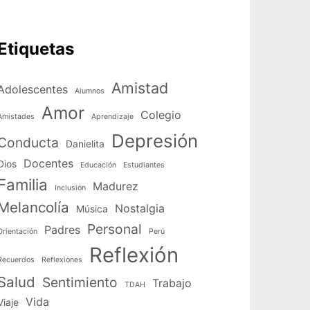
Etiquetas
Amistad
Adolescentes
Alumnos
Amor
Colegio
Amistades
Aprendizaje
Depresión
Conducta
Danielita
Docentes
Dios
Educación
Estudiantes
Familia
Madurez
Inclusión
Melancolía
Nostalgia
Música
Personal
Padres
Orientación
Perú
Reflexión
Recuerdos
Reflexiones
Salud
Sentimiento
Trabajo
TDAH
Vida
Viaje