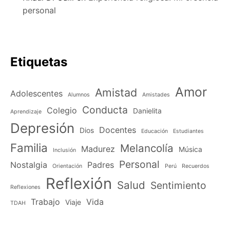
personal
Etiquetas
Amor
Amistad
Adolescentes
Alumnos
Amistades
Conducta
Colegio
Danielita
Aprendizaje
Depresión
Docentes
Dios
Educación
Estudiantes
Familia
Melancolía
Madurez
Música
Inclusión
Personal
Nostalgia
Padres
Orientación
Perú
Recuerdos
Reflexión
Salud
Sentimiento
Reflexiones
Trabajo
Vida
Viaje
TDAH