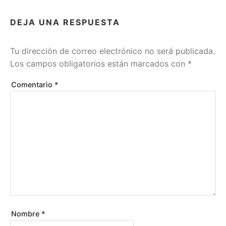
a
e
DEJA UNA RESPUESTA
n
A
P
Tu dirección de correo electrónico no será publicada.
R
Los campos obligatorios están marcados con
*
E
N
Comentario
*
D
I
Z
A
J
E
Nombre
*