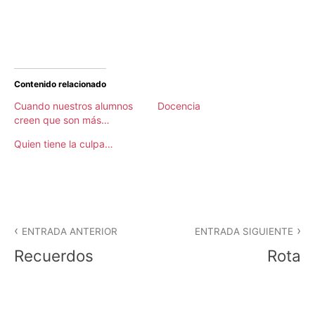
Contenido relacionado
Cuando nuestros alumnos
Docencia
creen que son más…
Quien tiene la culpa…
P
Navegación
u
ENTRADA ANTERIOR
ENTRADA SIGUIENTE
b
de
Recuerdos
Rota
l
i
entradas
c
a
d