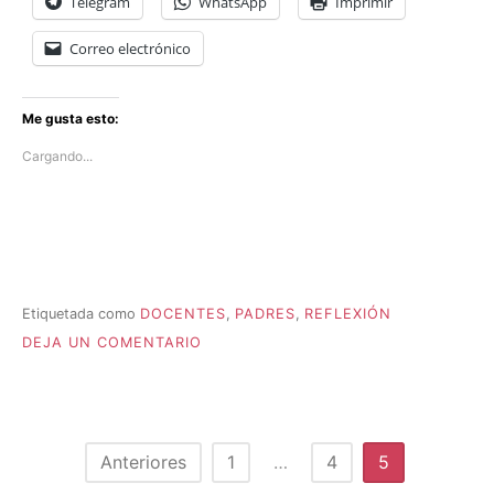
Telegram
WhatsApp
Imprimir
Correo electrónico
Me gusta esto:
Cargando...
Etiquetada como
DOCENTES
,
PADRES
,
REFLEXIÓN
P
EN
u
DEJA UN COMENTARIO
QUIEN
b
TIENE
l
LA
i
CULPA…
c
a
Paginación
Anteriores
1
…
4
5
d