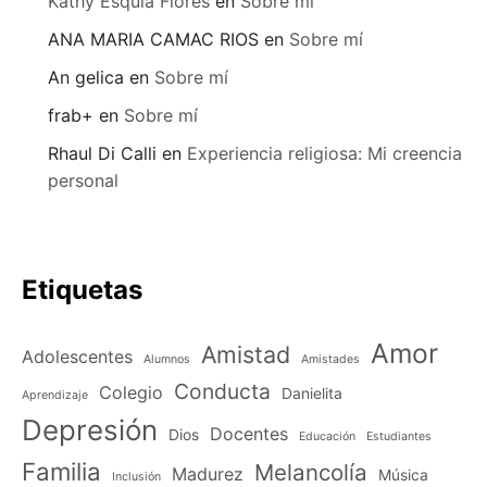
Kathy Esquía Flores
en
Sobre mí
ANA MARIA CAMAC RIOS
en
Sobre mí
An gelica
en
Sobre mí
frab+
en
Sobre mí
Rhaul Di Calli
en
Experiencia religiosa: Mi creencia
personal
Etiquetas
Amor
Amistad
Adolescentes
Alumnos
Amistades
Conducta
Colegio
Danielita
Aprendizaje
Depresión
Docentes
Dios
Educación
Estudiantes
Familia
Melancolía
Madurez
Música
Inclusión