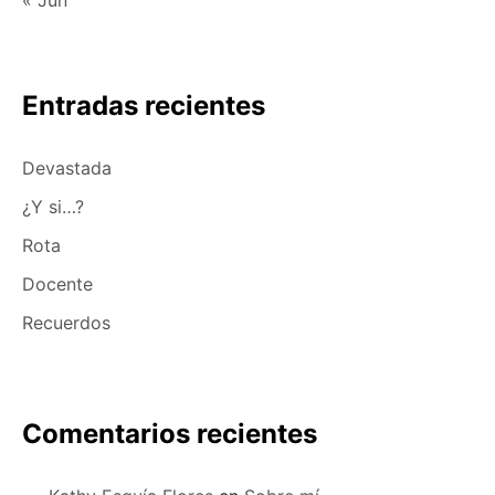
« Jun
S
Entradas recientes
Devastada
¿Y si…?
Rota
Docente
Recuerdos
Comentarios recientes