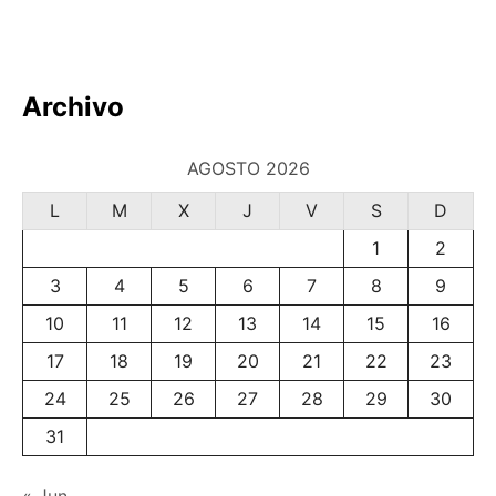
de
a
e
entradas
n
R
E
Archivo
F
L
E
AGOSTO 2026
X
I
L
M
X
J
V
S
D
O
1
2
N
E
3
4
5
6
7
8
9
S
Y
10
11
12
13
14
15
16
D
E
17
18
19
20
21
22
23
S
24
25
26
27
28
29
30
V
A
31
R
Í
O