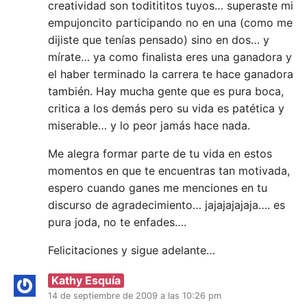
creatividad son toditititos tuyos… superaste mi
A
empujoncito participando no en una (como me
R
dijiste que tenías pensado) sino en dos… y
Í
O
mírate… ya como finalista eres una ganadora y
S
el haber terminado la carrera te hace ganadora
también. Hay mucha gente que es pura boca,
critica a los demás pero su vida es patética y
miserable… y lo peor jamás hace nada.
Me alegra formar parte de tu vida en estos
momentos en que te encuentras tan motivada,
espero cuando ganes me menciones en tu
discurso de agradecimiento… jajajajajaja…. es
pura joda, no te enfades….
Felicitaciones y sigue adelante…
Kathy Esquía
14 de septiembre de 2009 a las 10:26 pm