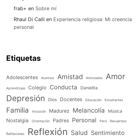
frab+
en
Sobre mí
Rhaul Di Calli
en
Experiencia religiosa: Mi creencia
personal
Etiquetas
Amor
Amistad
Adolescentes
Alumnos
Amistades
Conducta
Colegio
Danielita
Aprendizaje
Depresión
Docentes
Dios
Educación
Estudiantes
Familia
Melancolía
Madurez
Música
Inclusión
Personal
Nostalgia
Padres
Orientación
Perú
Recuerdos
Reflexión
Salud
Sentimiento
Reflexiones