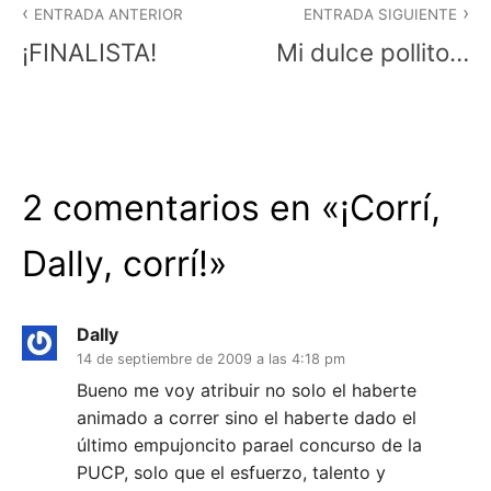
i
ENTRADA ANTERIOR
ENTRADA SIGUIENTE
c
de
¡FINALISTA!
Mi dulce pollito…
a
entradas
d
a
e
n
R
E
2 comentarios en «
¡Corrí,
F
L
E
Dally, corrí!
»
X
I
O
Dally
N
E
14 de septiembre de 2009 a las 4:18 pm
S
Bueno me voy atribuir no solo el haberte
Y
animado a correr sino el haberte dado el
D
último empujoncito parael concurso de la
E
S
PUCP, solo que el esfuerzo, talento y
V