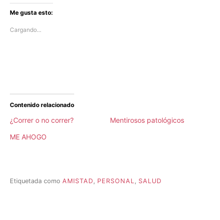
Me gusta esto:
Cargando...
Contenido relacionado
¿Correr o no correr?
Mentirosos patológicos
ME AHOGO
Etiquetada como
AMISTAD
,
PERSONAL
,
SALUD
P
u
b
l
Navegación