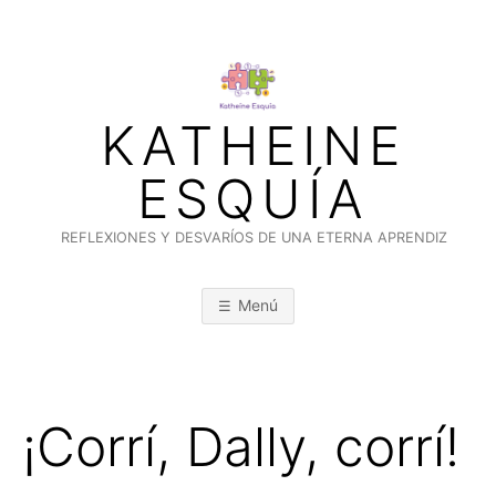
Saltar
al
contenido
KATHEINE
ESQUÍA
REFLEXIONES Y DESVARÍOS DE UNA ETERNA APRENDIZ
Menú
¡Corrí, Dally, corrí!