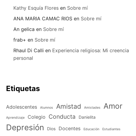
Kathy Esquía Flores
en
Sobre mí
ANA MARIA CAMAC RIOS
en
Sobre mí
An gelica
en
Sobre mí
frab+
en
Sobre mí
Rhaul Di Calli
en
Experiencia religiosa: Mi creencia
personal
Etiquetas
Amor
Amistad
Adolescentes
Alumnos
Amistades
Conducta
Colegio
Danielita
Aprendizaje
Depresión
Docentes
Dios
Educación
Estudiantes