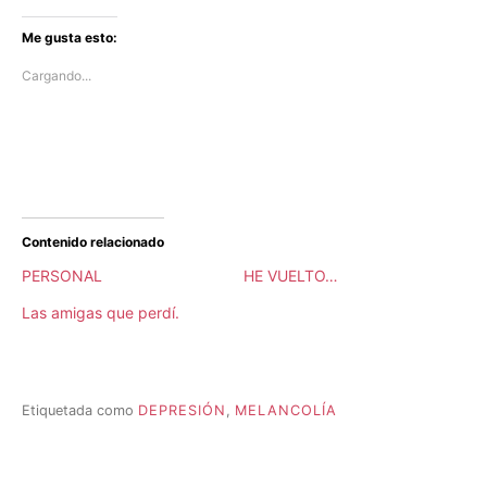
Me gusta esto:
Cargando...
Contenido relacionado
PERSONAL
HE VUELTO…
Las amigas que perdí.
Etiquetada como
DEPRESIÓN
,
MELANCOLÍA
P
u
b
l