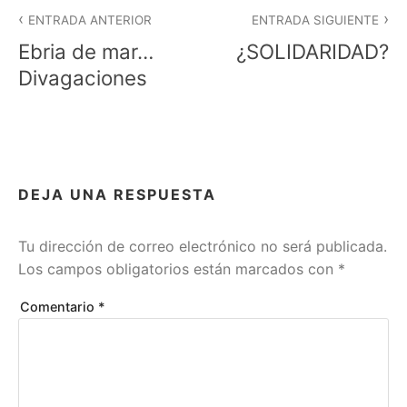
Navegación
i
ENTRADA ANTERIOR
ENTRADA SIGUIENTE
c
de
Ebria de mar…
¿SOLIDARIDAD?
a
entradas
d
Divagaciones
a
e
n
R
E
F
DEJA UNA RESPUESTA
L
E
X
Tu dirección de correo electrónico no será publicada.
I
Los campos obligatorios están marcados con
*
O
N
E
Comentario
*
S
Y
D
E
S