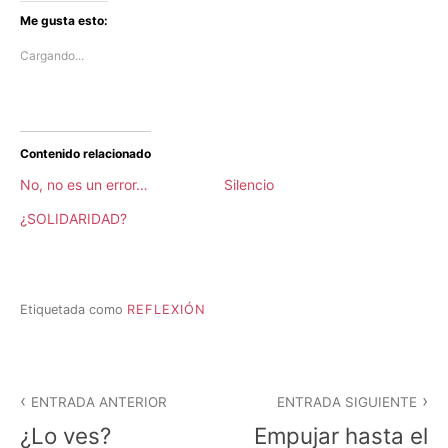
Me gusta esto:
Cargando...
Contenido relacionado
No, no es un error…
Silencio
¿SOLIDARIDAD?
Etiquetada como
REFLEXIÓN
P
u
b
l
Navegación
i
ENTRADA ANTERIOR
ENTRADA SIGUIENTE
c
de
¿Lo ves?
Empujar hasta el
a