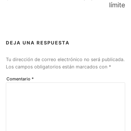
entradas
d
límite
a
e
n
R
E
F
DEJA UNA RESPUESTA
L
E
X
Tu dirección de correo electrónico no será publicada.
I
Los campos obligatorios están marcados con
*
O
N
E
Comentario
*
S
Y
D
E
S
V
A
R
Í