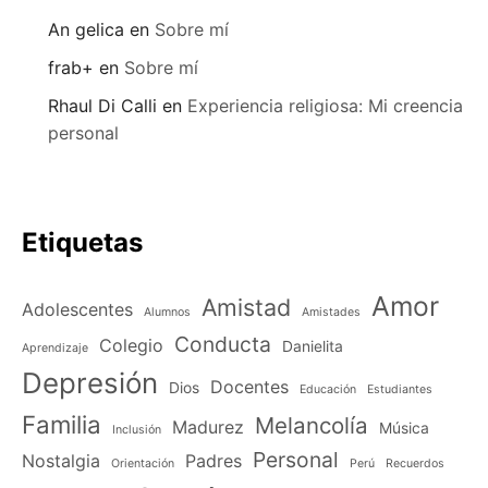
An gelica
en
Sobre mí
frab+
en
Sobre mí
Rhaul Di Calli
en
Experiencia religiosa: Mi creencia
personal
Etiquetas
Amor
Amistad
Adolescentes
Alumnos
Amistades
Conducta
Colegio
Danielita
Aprendizaje
Depresión
Docentes
Dios
Educación
Estudiantes
Familia
Melancolía
Madurez
Música
Inclusión
Personal
Nostalgia
Padres
Orientación
Perú
Recuerdos