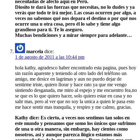
necesitadas de afecto aquí en Perú.
Diosito te dará las fuerzas que necesitas, no lo dudes y ya
verás que todo te irá mejor. Las cosas ocurren por algo, a
veces no sabemos qué nos depara el destino o por qué nos
ocurre una u otra cosa, pero él lo sabe y tiene algo
grandioso para ti. Te lo aseguro.
Muchas bendiciones y a mirar siempre para adelante…
marcela
dice:
1 de agosto de 2011 a las 10:44 pm
hola kathy, agradesco haber encontrado esta pagina, pues hoy
sin razón aparente y teniendo al otro lado del teléfono un
amigo, me desice en lagrimas y aun no puedo dejar de
sentirme triste, quiero llorar y hace rato ya que me vengo
sintiendo desganada, me miro al espejo y me encuentro fea,no
se que es lo que quiero hacer, solo quiero estar en casa y no
salir mas, pero al ver que no soy la unica a quien le pasa esto
me hace sentir mas tranquila, y respiro y me calmo, gracias.
Kathy dice: Es cierto, a veces nos sentimos tan solos en
este mundo y pensamos que somo los únicos que sufrimos
de una u otra manera, sin embargo, hay cientos como
nosotros, así y aunque parezca ilógico estamos más