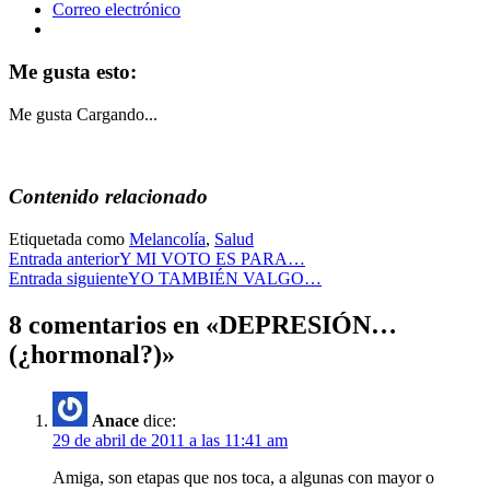
Correo electrónico
Me gusta esto:
Me gusta
Cargando...
Contenido relacionado
Publicada
Etiquetada como
Melancolía
,
Salud
Navegación
en
Entrada anterior
Y MI VOTO ES PARA…
Reflexiones
Entrada siguiente
YO TAMBIÉN VALGO…
de
y
entradas
desvaríos
8 comentarios en «
DEPRESIÓN…
(¿hormonal?)
»
Anace
dice:
29 de abril de 2011 a las 11:41 am
Amiga, son etapas que nos toca, a algunas con mayor o