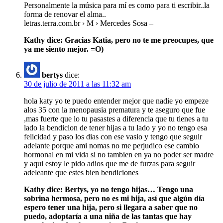
Personalmente la música para mí es como para ti escribir..la
forma de renovar el alma..
letras.terra.com.br › M › Mercedes Sosa –
Kathy dice: Gracias Katia, pero no te me preocupes, que
ya me siento mejor. =O)
bertys
dice:
30 de julio de 2011 a las 11:32 am
hola katy yo te puedo entender mejor que nadie yo empeze
alos 35 con la menopausia prematura y te aseguro que fue
,mas fuerte que lo tu pasastes a diferencia que tu tienes a tu
lado la bendicion de tener hijas a tu lado y yo no tengo esa
felicidad y paso los dias con ese vasio y tengo que seguir
adelante porque ami nomas no me perjudico ese cambio
hormonal en mi vida si no tambien en ya no poder ser madre
y aqui estoy le pido adios que me de furzas para seguir
adeleante que estes bien bendiciones
Kathy dice: Bertys, yo no tengo hijas… Tengo una
sobrina hermosa, pero no es mi hija, así que algún día
espero tener una hija, pero si llegara a saber que no
puedo, adoptaría a una niña de las tantas que hay