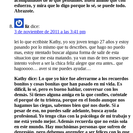
acompañados de lo que pensamos. Buen ánimo que con
esfuerzo, y mira que lo digo porque lo sé, se puede todo.
Abrazote.
liz
dice:
3 de noviembre de 2011 a las 3:41 pm
lei lo que ecribiste Kathy, yo soy joven tengo 27 años y estoy
pasando por lo mismo que tu describes. que hago no puedo
mas, estoy ntentado buscar alguna forma de salir de esta
situacion que me esta matando. ya van mas de tres meses que
intento volver a ser la chica feliz alegre que era antes.. que
hagooooo… aver si me puedes ayudar…
Kathy dice: Lo que yo hice fue aferrarme a los recuerdos
bonitos y cosas bonitas que han pasado en mi vida. Es
difícil, lo sé, pero es bueno hablar, conversar con los
demás. Si tienes alguna amiga en la que confíes, cuéntale
el porqué de tu tristeza, porque en el fondo aunque nos
hagamos las ciegas, sabemos bien qué nos duele. Si a
pesar de eso, no puedes salir adelante, busca ayuda
profesional. Yo tengo citas con la psicóloga de mi trabajo y
me está yendo mejor. Además recuerda que no estás sola
en este mundo. Hay muchísimas personas que sufren de
depresión, pero debemos aprender a ser felices con lo que