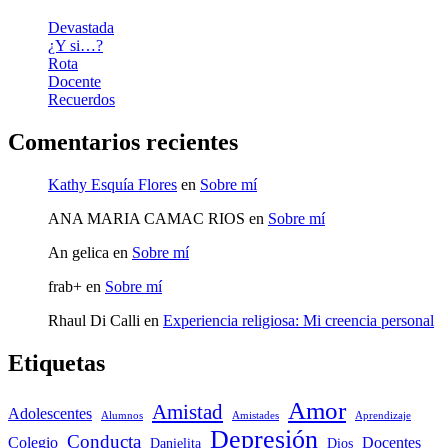
Devastada
¿Y si…?
Rota
Docente
Recuerdos
Comentarios recientes
Kathy Esquía Flores
en
Sobre mí
ANA MARIA CAMAC RIOS
en
Sobre mí
An gelica
en
Sobre mí
frab+
en
Sobre mí
Rhaul Di Calli
en
Experiencia religiosa: Mi creencia personal
Etiquetas
Amor
Amistad
Adolescentes
Alumnos
Amistades
Aprendizaje
Depresión
Conducta
Colegio
Docentes
Danielita
Dios