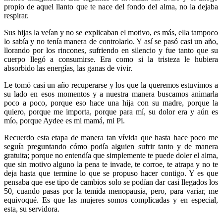
propio de aquel llanto que te nace del fondo del alma, no la dejaba
respirar.
Sus hijas la veían y no se explicaban el motivo, es más, ella tampoco
lo sabía y no tenía manera de controlarlo. Y así se pasó casi un año,
llorando por los rincones, sufriendo en silencio y fue tanto que su
cuerpo llegó a consumirse. Era como si la tristeza le hubiera
absorbido las energías, las ganas de vivir.
Le tomó casi un año recuperarse y los que la queremos estuvimos a
su lado en esos momentos y a nuestra manera buscamos animarla
poco a poco, porque eso hace una hija con su madre, porque la
quiero, porque me importa, porque para mí, su dolor era y aún es
mío, porque Aydee es mi mamá, mi Pi.
Recuerdo esta etapa de manera tan vívida que hasta hace poco me
seguía preguntando cómo podía alguien sufrir tanto y de manera
gratuita; porque no entendía que simplemente te puede doler el alma,
que sin motivo alguno la pena te invade, te corroe, te atrapa y no te
deja hasta que termine lo que se propuso hacer contigo. Y es que
pensaba que ese tipo de cambios solo se podían dar casi llegados los
50, cuando pasas por la temida menopausia, pero, para variar, me
equivoqué. Es que las mujeres somos complicadas y en especial,
esta, su servidora.