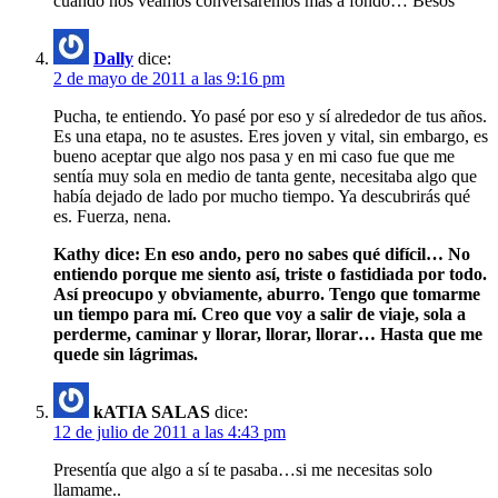
cuando nos veamos conversaremos mas a fondo… Besos
Dally
dice:
2 de mayo de 2011 a las 9:16 pm
Pucha, te entiendo. Yo pasé por eso y sí alrededor de tus años.
Es una etapa, no te asustes. Eres joven y vital, sin embargo, es
bueno aceptar que algo nos pasa y en mi caso fue que me
sentía muy sola en medio de tanta gente, necesitaba algo que
había dejado de lado por mucho tiempo. Ya descubrirás qué
es. Fuerza, nena.
Kathy dice: En eso ando, pero no sabes qué difícil… No
entiendo porque me siento así, triste o fastidiada por todo.
Así preocupo y obviamente, aburro. Tengo que tomarme
un tiempo para mí. Creo que voy a salir de viaje, sola a
perderme, caminar y llorar, llorar, llorar… Hasta que me
quede sin lágrimas.
kATIA SALAS
dice:
12 de julio de 2011 a las 4:43 pm
Presentía que algo a sí te pasaba…si me necesitas solo
llamame..