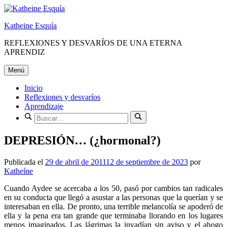
Saltar
al
Katheine Esquía
contenido
REFLEXIONES Y DESVARÍOS DE UNA ETERNA
APRENDIZ
Menú
Inicio
Reflexiones y desvaríos
Aprendizaje
Buscar:
Buscar
DEPRESIÓN… (¿hormonal?)
Publicada el
29 de abril de 2011
12 de septiembre de 2023
por
Katheíne
Cuando Aydee se acercaba a los 50, pasó por cambios tan radicales
en su conducta que llegó a asustar a las personas que la querían y se
interesaban en ella. De pronto, una terrible melancolía se apoderó de
ella y la pena era tan grande que terminaba llorando en los lugares
menos imaginados. Las lágrimas la invadían sin aviso y el ahogo