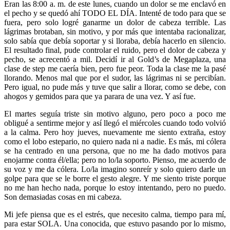
Eran las 8:00 a. m. de este lunes, cuando un dolor se me enclavó en
el pecho y se quedó ahí TODO EL DÍA. Intenté de todo para que se
fuera, pero solo logré ganarme un dolor de cabeza terrible. Las
lágrimas brotaban, sin motivo, y por más que intentaba racionalizar,
solo sabía que debía soportar y si lloraba, debía hacerlo en silencio.
El resultado final, pude controlar el ruido, pero el dolor de cabeza y
pecho, se acrecentó a mil. Decidí ir al Gold’s de Megaplaza, una
clase de step me caería bien, pero fue peor. Toda la clase me la pasé
llorando. Menos mal que por el sudor, las lágrimas ni se percibían.
Pero igual, no pude más y tuve que salir a llorar, como se debe, con
ahogos y gemidos para que ya parara de una vez. Y así fue.
El martes seguía triste sin motivo alguno, pero poco a poco me
obligué a sentirme mejor y así llegó el miércoles cuando todo volvió
a la calma. Pero hoy jueves, nuevamente me siento extraña, estoy
como el lobo estepario, no quiero nada ni a nadie. Es más, mi cólera
se ha centrado en una persona, que no me ha dado motivos para
enojarme contra él/ella; pero no lo/la soporto. Pienso, me acuerdo de
su voz y me da cólera. Lo/la imagino sonreír y solo quiero darle un
golpe para que se le borre el gesto alegre. Y me siento triste porque
no me han hecho nada, porque lo estoy intentando, pero no puedo.
Son demasiadas cosas en mi cabeza.
Mi jefe piensa que es el estrés, que necesito calma, tiempo para mí,
para estar SOLA. Una conocida, que estuvo pasando por lo mismo,