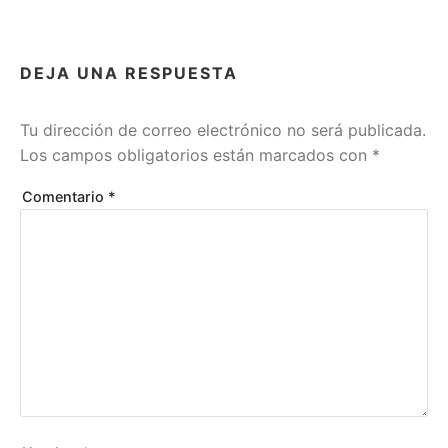
e
n
R
E
DEJA UNA RESPUESTA
F
L
E
Tu dirección de correo electrónico no será publicada.
X
Los campos obligatorios están marcados con
*
I
O
Comentario
*
N
E
S
Y
D
E
S
V
A
R
Í
O
S