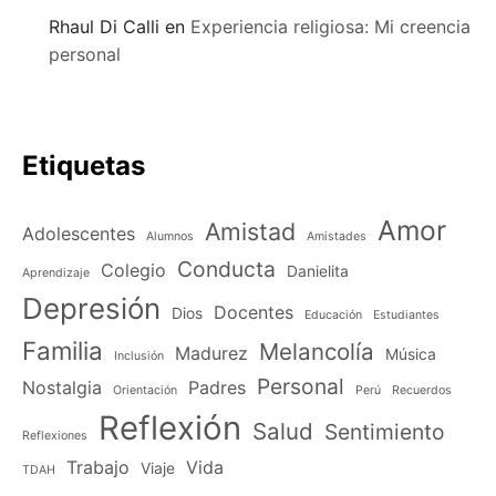
Rhaul Di Calli
en
Experiencia religiosa: Mi creencia
personal
Etiquetas
Amor
Amistad
Adolescentes
Alumnos
Amistades
Conducta
Colegio
Danielita
Aprendizaje
Depresión
Docentes
Dios
Educación
Estudiantes
Familia
Melancolía
Madurez
Música
Inclusión
Personal
Nostalgia
Padres
Orientación
Perú
Recuerdos
Reflexión
Salud
Sentimiento
Reflexiones
Trabajo
Vida
Viaje
TDAH