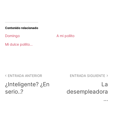
Contenido relacionado
Domingo
A mi pollito
Mi dulce pollito…
P
Navegación
u
ENTRADA ANTERIOR
ENTRADA SIGUIENTE
b
de
¿Inteligente? ¿En
La
l
i
entradas
serio..?
desempleadora
c
…
a
d
a