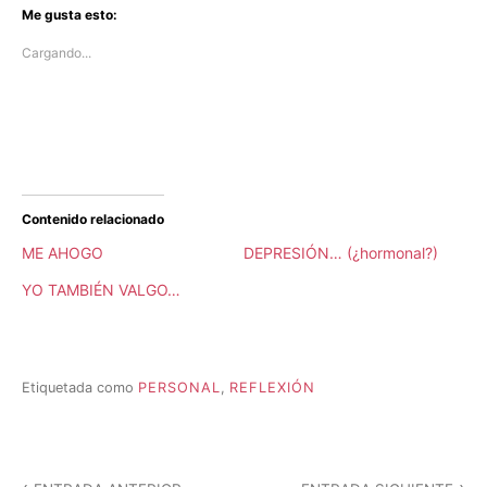
Me gusta esto:
Cargando...
Contenido relacionado
ME AHOGO
DEPRESIÓN… (¿hormonal?)
YO TAMBIÉN VALGO…
Etiquetada como
PERSONAL
,
REFLEXIÓN
P
u
b
l
Navegación
i