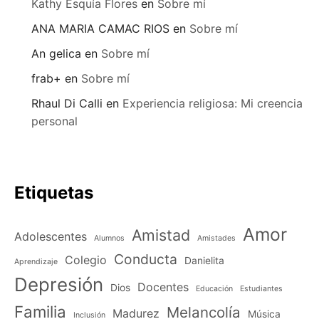
Kathy Esquía Flores
en
Sobre mí
ANA MARIA CAMAC RIOS
en
Sobre mí
An gelica
en
Sobre mí
frab+
en
Sobre mí
Rhaul Di Calli
en
Experiencia religiosa: Mi creencia
personal
Etiquetas
Amor
Amistad
Adolescentes
Alumnos
Amistades
Conducta
Colegio
Danielita
Aprendizaje
Depresión
Docentes
Dios
Educación
Estudiantes
Familia
Melancolía
Madurez
Música
Inclusión