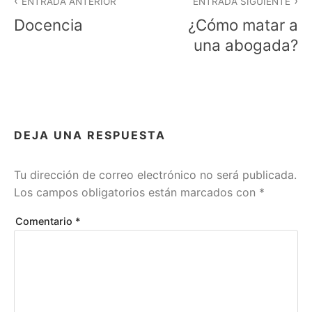
ENTRADA ANTERIOR
ENTRADA SIGUIENTE
c
de
Docencia
¿Cómo matar a
a
entradas
d
una abogada?
a
e
n
R
E
F
DEJA UNA RESPUESTA
L
E
X
Tu dirección de correo electrónico no será publicada.
I
Los campos obligatorios están marcados con
*
O
N
E
Comentario
*
S
Y
D
E
S
V