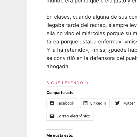
mundo era por lo que creía justo y 
En clases, cuando alguna de sus co
llegaba tarde del recreo, siempre le
ella no vino el miércoles porque su
tarea porque estaba enferma», «miss
Y la ha retenido», «miss, ¿puede hab
se convirtió en la defensora del pue
abogada.
«¿CÓMO
SIGUE LEYENDO
MATAR
Comparte esto:
A
UNA
Facebook
LinkedIn
Twitter
ABOGADA?»
Correo electrónico
Me gusta esto: