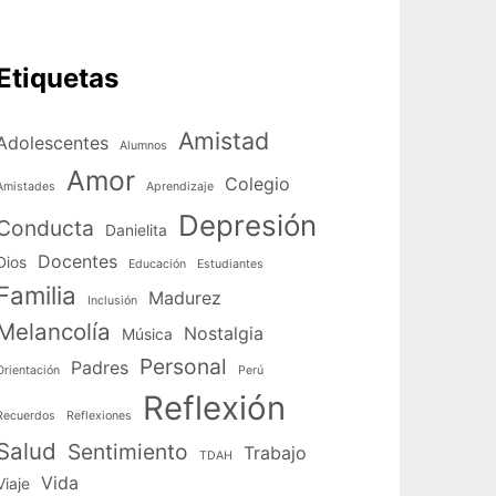
Etiquetas
Amistad
Adolescentes
Alumnos
Amor
Colegio
Amistades
Aprendizaje
Depresión
Conducta
Danielita
Docentes
Dios
Educación
Estudiantes
Familia
Madurez
Inclusión
Melancolía
Nostalgia
Música
Personal
Padres
Orientación
Perú
Reflexión
Recuerdos
Reflexiones
Salud
Sentimiento
Trabajo
TDAH
Vida
Viaje