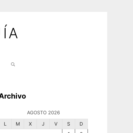
ÍA
Buscar:
Archivo
AGOSTO 2026
L
M
X
J
V
S
D