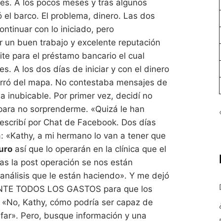
les. A los pocos meses y tras algunos
el barco. El problema, dinero. Las dos
tinuar con lo iniciado, pero
r un buen trabajo y excelente reputación
ite para el préstamo bancario el cual
s. A los dos días de iniciar y con el dinero
rró del mapa. No contestaba mensajes de
inubicable. Por primer vez, decidí no
 para no sorprenderme. «Quizá le han
e escribí por Chat de Facebook. Dos días
«Kathy, a mi hermano lo van a tener que
uro
así que lo operarán en la clínica que el
as la post operación se nos están
 análisis que le están haciendo». Y me dejó
TE TODOS LOS GASTOS para que los
No, Kathy, cómo podría ser capaz de
far». Pero, busque información y una