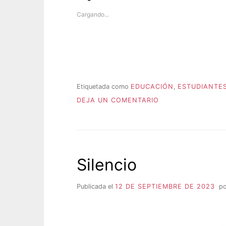
Cargando...
Etiquetada como
EDUCACIÓN
,
ESTUDIANTE
P
EN
u
DEJA UN COMENTARIO
¿CÓMO
b
MATAR
l
A
i
UNA
c
ABOGADA?
a
Silencio
d
a
e
Publicada el
12 DE SEPTIEMBRE DE 2023
p
n
A
P
R