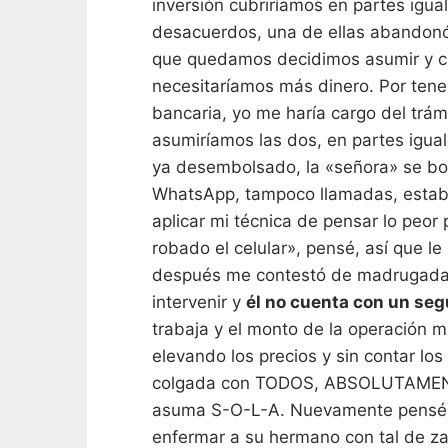
inversión cubriríamos en partes igua
desacuerdos, una de ellas abandonó 
que quedamos decidimos asumir y con
necesitaríamos más dinero. Por tene
bancaria, yo me haría cargo del trám
asumiríamos las dos, en partes iguale
ya desembolsado, la «señora» se bo
WhatsApp, tampoco llamadas, estaba 
aplicar mi técnica de pensar lo peor
robado el celular», pensé, así que l
después me contestó de madrugada: 
intervenir y
él no cuenta con un seg
trabaja y el monto de la operación m
elevando los precios y sin contar los
colgada con TODOS, ABSOLUTAMEN
asuma S-O-L-A. Nuevamente pensé «
enfermar a su hermano con tal de za