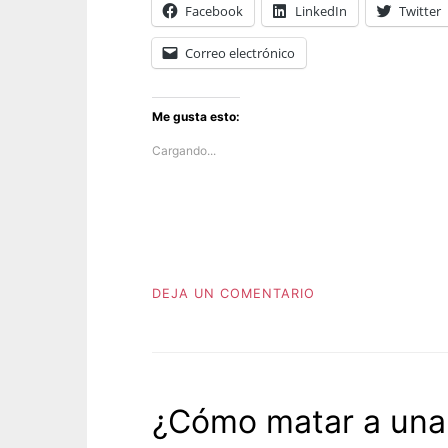
Facebook
LinkedIn
Twitter
Correo electrónico
Me gusta esto:
Cargando...
EN
DEJA UN COMENTARIO
P
DESVERGÜENZA
u
b
l
i
c
¿Cómo matar a una
a
d